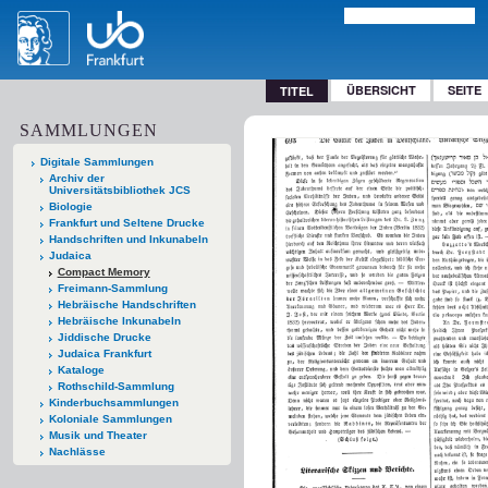
ÜBERSICHT
SEITE
TITEL
SAMMLUNGEN
Digitale Sammlungen
Archiv der
Universitätsbibliothek JCS
Biologie
Frankfurt und Seltene Drucke
Handschriften und Inkunabeln
Judaica
Compact Memory
Freimann-Sammlung
Hebräische Handschriften
Hebräische Inkunabeln
Jiddische Drucke
Judaica Frankfurt
Kataloge
Rothschild-Sammlung
Kinderbuchsammlungen
Koloniale Sammlungen
Musik und Theater
Nachlässe