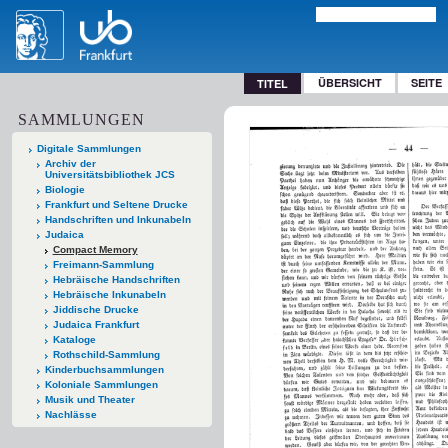
ÜBERSICHT
SEITE
TITEL
SAMMLUNGEN
Digitale Sammlungen
Archiv der
Universitätsbibliothek JCS
Biologie
Frankfurt und Seltene Drucke
Handschriften und Inkunabeln
Judaica
Compact Memory
Freimann-Sammlung
Hebräische Handschriften
Hebräische Inkunabeln
Jiddische Drucke
Judaica Frankfurt
Kataloge
Rothschild-Sammlung
Kinderbuchsammlungen
Koloniale Sammlungen
Musik und Theater
Nachlässe