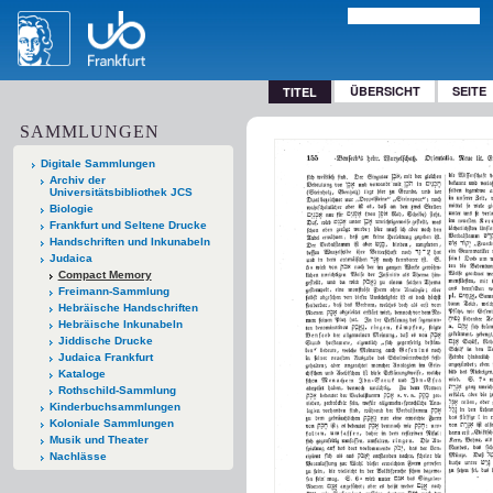
ÜBERSICHT
SEITE
TITEL
SAMMLUNGEN
Digitale Sammlungen
Archiv der
Universitätsbibliothek JCS
Biologie
Frankfurt und Seltene Drucke
Handschriften und Inkunabeln
Judaica
Compact Memory
Freimann-Sammlung
Hebräische Handschriften
Hebräische Inkunabeln
Jiddische Drucke
Judaica Frankfurt
Kataloge
Rothschild-Sammlung
Kinderbuchsammlungen
Koloniale Sammlungen
Musik und Theater
Nachlässe