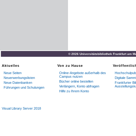
© 2026 Universitätsbibliothek Frankfurt am M
Aktuelles
Von zu Hause
Veröffentli
Neue Seiten
Online-Angebote außerhalb des
Hochschulpubl
Campus nutzen
Neuerwerbungslisten
Digitale Samm
Bücher online bestellen
Neue Datenbanken
Frankfurter Bi
Verlängern, Konto abfragen
Ausstellungsk
Führungen und Schulungen
Hilfe zu Ihrem Konto
Visual Library Server 2018