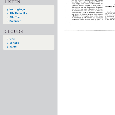
LISTEN
Neuzugänge
Alle Periodika
Alle Titel
Kalender
CLOUDS
Orte
Verlage
Jahre