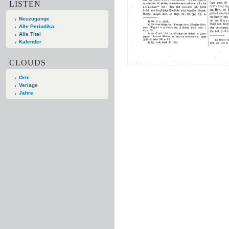
LISTEN
Neuzugänge
Alle Periodika
Alle Titel
Kalender
CLOUDS
Orte
Verlage
Jahre