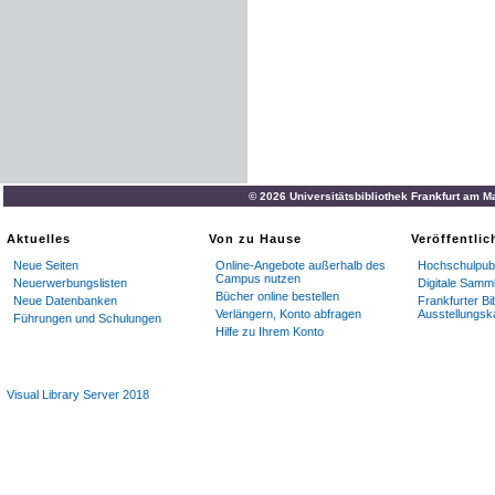
© 2026 Universitätsbibliothek Frankfurt am M
Aktuelles
Von zu Hause
Veröffentli
Neue Seiten
Online-Angebote außerhalb des
Hochschulpubl
Campus nutzen
Neuerwerbungslisten
Digitale Samm
Bücher online bestellen
Neue Datenbanken
Frankfurter Bi
Verlängern, Konto abfragen
Ausstellungsk
Führungen und Schulungen
Hilfe zu Ihrem Konto
Visual Library Server 2018