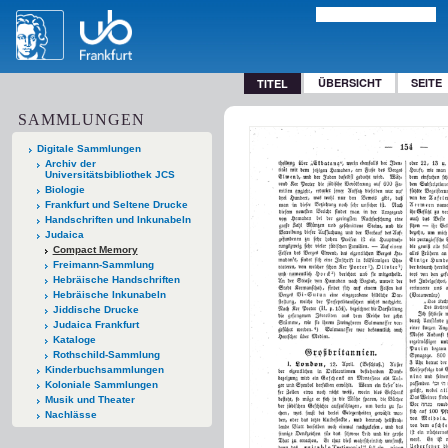
ÜBERSICHT
SEITE
TITEL
SAMMLUNGEN
Digitale Sammlungen
Archiv der
Universitätsbibliothek JCS
Biologie
Frankfurt und Seltene Drucke
Handschriften und Inkunabeln
Judaica
Compact Memory
Freimann-Sammlung
Hebräische Handschriften
Hebräische Inkunabeln
Jiddische Drucke
Judaica Frankfurt
Kataloge
Rothschild-Sammlung
Kinderbuchsammlungen
Koloniale Sammlungen
Musik und Theater
Nachlässe