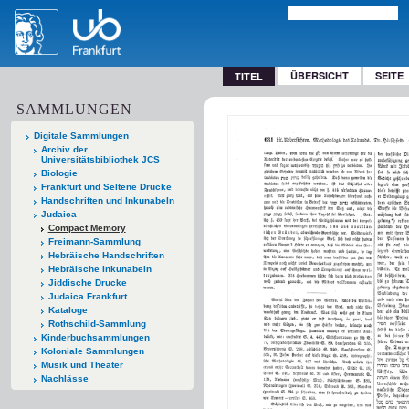
ÜBERSICHT
SEITE
TITEL
SAMMLUNGEN
Digitale Sammlungen
Archiv der
Universitätsbibliothek JCS
Biologie
Frankfurt und Seltene Drucke
Handschriften und Inkunabeln
Judaica
Compact Memory
Freimann-Sammlung
Hebräische Handschriften
Hebräische Inkunabeln
Jiddische Drucke
Judaica Frankfurt
Kataloge
Rothschild-Sammlung
Kinderbuchsammlungen
Koloniale Sammlungen
Musik und Theater
Nachlässe