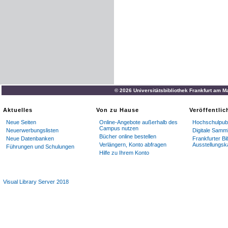
© 2026 Universitätsbibliothek Frankfurt am M
Aktuelles
Von zu Hause
Veröffentli
Neue Seiten
Online-Angebote außerhalb des
Hochschulpubl
Campus nutzen
Neuerwerbungslisten
Digitale Samm
Bücher online bestellen
Neue Datenbanken
Frankfurter Bi
Verlängern, Konto abfragen
Ausstellungsk
Führungen und Schulungen
Hilfe zu Ihrem Konto
Visual Library Server 2018