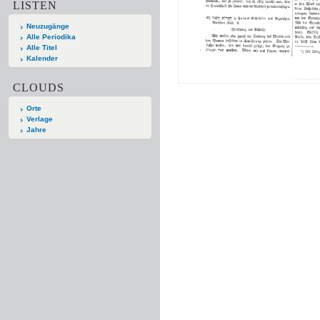
LISTEN
Neuzugänge
Alle Periodika
Alle Titel
Kalender
CLOUDS
Orte
Verlage
Jahre