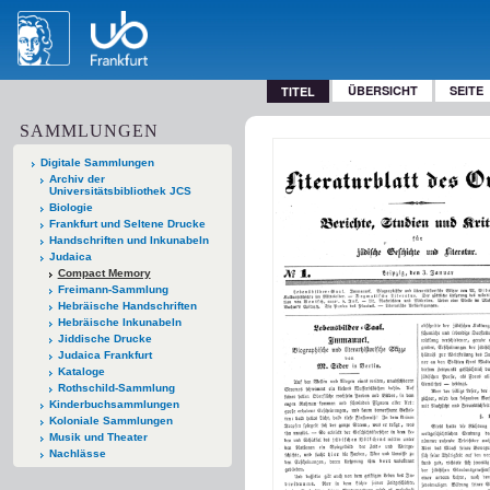
ÜBERSICHT
SEITE
TITEL
SAMMLUNGEN
Digitale Sammlungen
Archiv der
Universitätsbibliothek JCS
Biologie
Frankfurt und Seltene Drucke
Handschriften und Inkunabeln
Judaica
Compact Memory
Freimann-Sammlung
Hebräische Handschriften
Hebräische Inkunabeln
Jiddische Drucke
Judaica Frankfurt
Kataloge
Rothschild-Sammlung
Kinderbuchsammlungen
Koloniale Sammlungen
Musik und Theater
Nachlässe