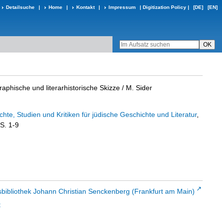
Detailsuche
|
Home
|
Kontakt
|
Impressum
|
Digitization Policy
|
[DE]
[EN]
raphische und literarhistorische Skizze
/ M. Sider
ichte, Studien und Kritiken für jüdische Geschichte und Literatur
,
 S. 1-9
sbibliothek Johann Christian Senckenberg (Frankfurt am Main)
t