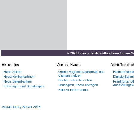
© 2026 Universitätsbibliothek Frankfurt am M
Aktuelles
Von zu Hause
Veröffentli
Neue Seiten
Online-Angebote außerhalb des
Hochschulpubl
Campus nutzen
Neuerwerbungslisten
Digitale Samm
Bücher online bestellen
Neue Datenbanken
Frankfurter Bi
Verlängern, Konto abfragen
Ausstellungsk
Führungen und Schulungen
Hilfe zu Ihrem Konto
Visual Library Server 2018