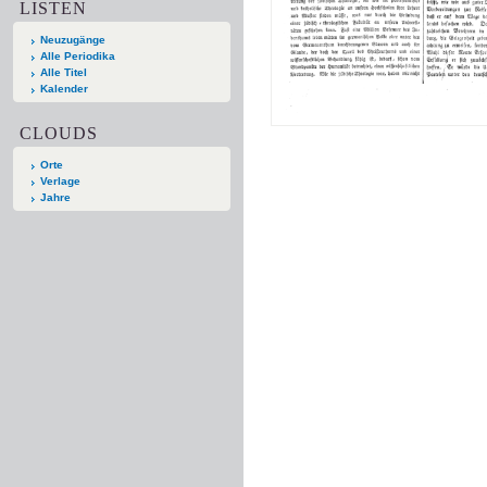
LISTEN
Neuzugänge
Alle Periodika
Alle Titel
Kalender
CLOUDS
Orte
Verlage
Jahre