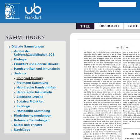
ÜBERSICHT
SEITE
TITEL
SAMMLUNGEN
Digitale Sammlungen
Archiv der
Universitätsbibliothek JCS
Biologie
Frankfurt und Seltene Drucke
Handschriften und Inkunabeln
Judaica
Compact Memory
Freimann-Sammlung
Hebräische Handschriften
Hebräische Inkunabeln
Jiddische Drucke
Judaica Frankfurt
Kataloge
Rothschild-Sammlung
Kinderbuchsammlungen
Koloniale Sammlungen
Musik und Theater
Nachlässe