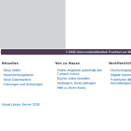
© 2026 Universitätsbibliothek Frankfurt am M
Aktuelles
Von zu Hause
Veröffentli
Neue Seiten
Online-Angebote außerhalb des
Hochschulpubl
Campus nutzen
Neuerwerbungslisten
Digitale Samm
Bücher online bestellen
Neue Datenbanken
Frankfurter Bi
Verlängern, Konto abfragen
Ausstellungsk
Führungen und Schulungen
Hilfe zu Ihrem Konto
Visual Library Server 2018