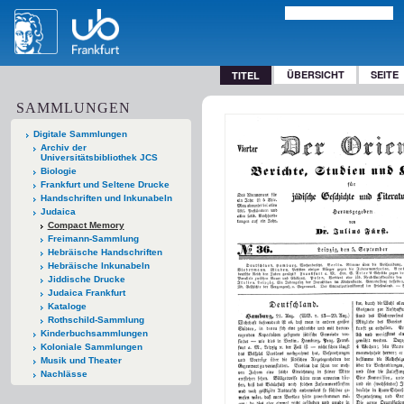
ÜBERSICHT
SEITE
TITEL
SAMMLUNGEN
Digitale Sammlungen
Archiv der
Universitätsbibliothek JCS
Biologie
Frankfurt und Seltene Drucke
Handschriften und Inkunabeln
Judaica
Compact Memory
Freimann-Sammlung
Hebräische Handschriften
Hebräische Inkunabeln
Jiddische Drucke
Judaica Frankfurt
Kataloge
Rothschild-Sammlung
Kinderbuchsammlungen
Koloniale Sammlungen
Musik und Theater
Nachlässe