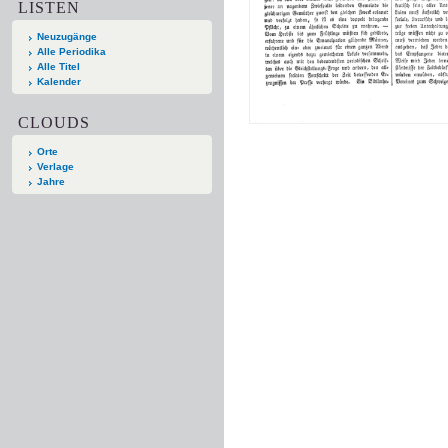
LISTEN
Neuzugänge
Alle Periodika
Alle Titel
Kalender
CLOUDS
Orte
Verlage
Jahre