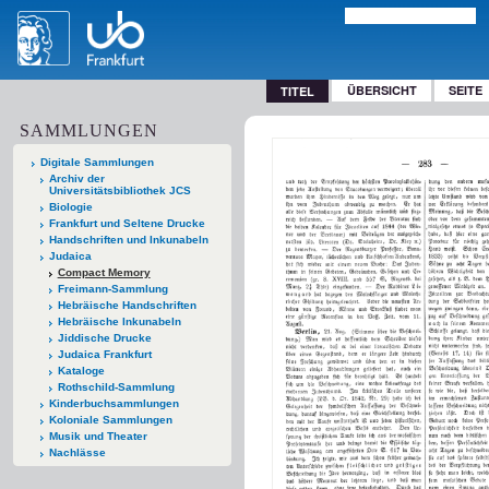
ÜBERSICHT
SEITE
TITEL
SAMMLUNGEN
Digitale Sammlungen
Archiv der
Universitätsbibliothek JCS
Biologie
Frankfurt und Seltene Drucke
Handschriften und Inkunabeln
Judaica
Compact Memory
Freimann-Sammlung
Hebräische Handschriften
Hebräische Inkunabeln
Jiddische Drucke
Judaica Frankfurt
Kataloge
Rothschild-Sammlung
Kinderbuchsammlungen
Koloniale Sammlungen
Musik und Theater
Nachlässe