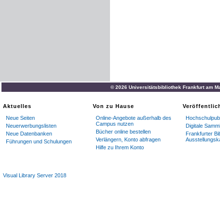
© 2026 Universitätsbibliothek Frankfurt am M
Aktuelles
Von zu Hause
Veröffentli
Neue Seiten
Online-Angebote außerhalb des
Hochschulpubl
Campus nutzen
Neuerwerbungslisten
Digitale Samm
Bücher online bestellen
Neue Datenbanken
Frankfurter Bi
Verlängern, Konto abfragen
Ausstellungsk
Führungen und Schulungen
Hilfe zu Ihrem Konto
Visual Library Server 2018