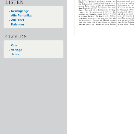
LISTEN
Neuzugänge
Alle Periodika
Alle Titel
Kalender
CLOUDS
Orte
Verlage
Jahre