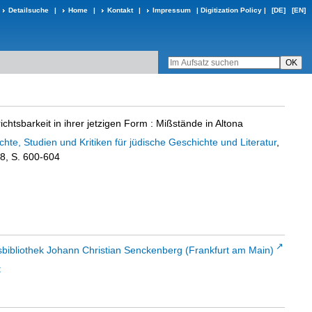
Detailsuche
|
Home
|
Kontakt
|
Impressum
|
Digitization Policy
|
[DE]
[EN]
ichtsbarkeit in ihrer jetzigen Form
:
Mißstände in Altona
ichte, Studien und Kritiken für jüdische Geschichte und Literatur
,
38, S. 600-604
sbibliothek Johann Christian Senckenberg (Frankfurt am Main)
t