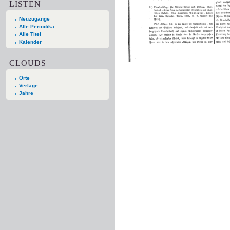
LISTEN
Neuzugänge
Alle Periodika
Alle Titel
Kalender
CLOUDS
Orte
Verlage
Jahre