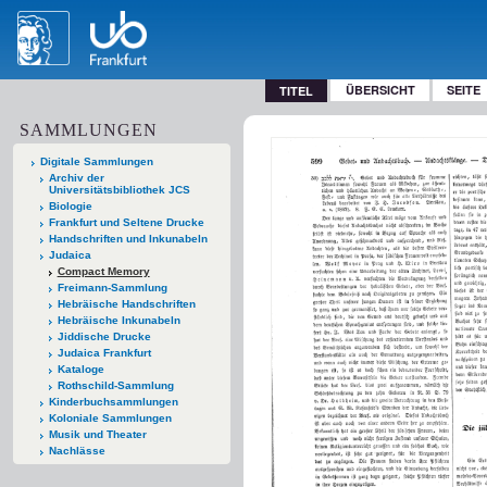
ÜBERSICHT
SEITE
TITEL
SAMMLUNGEN
Digitale Sammlungen
Archiv der
Universitätsbibliothek JCS
Biologie
Frankfurt und Seltene Drucke
Handschriften und Inkunabeln
Judaica
Compact Memory
Freimann-Sammlung
Hebräische Handschriften
Hebräische Inkunabeln
Jiddische Drucke
Judaica Frankfurt
Kataloge
Rothschild-Sammlung
Kinderbuchsammlungen
Koloniale Sammlungen
Musik und Theater
Nachlässe