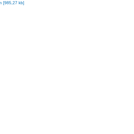
m
[
985,27 kb
]