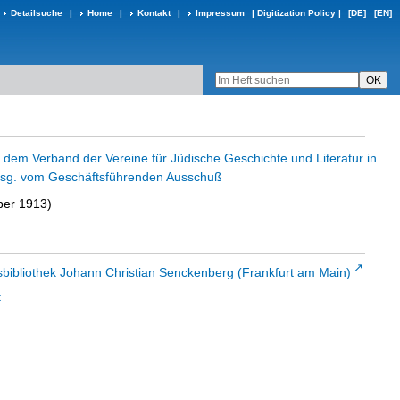
Detailsuche
|
Home
|
Kontakt
|
Impressum
|
Digitization Policy
|
[DE]
[EN]
 dem Verband der Vereine für Jüdische Geschichte und Literatur in
rsg. vom Geschäftsführenden Ausschuß
ber 1913)
sbibliothek Johann Christian Senckenberg (Frankfurt am Main)
t