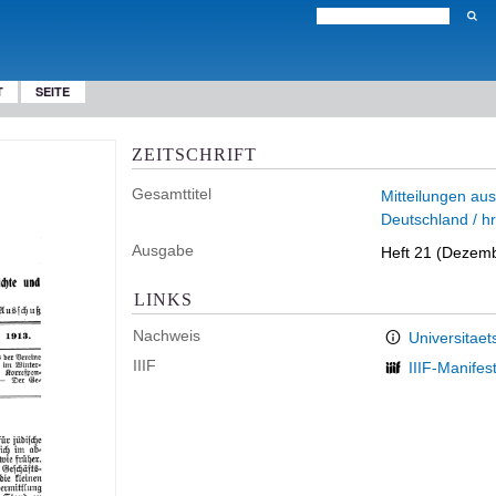
T
SEITE
ZEITSCHRIFT
Gesamttitel
Mitteilungen aus
Deutschland / h
Ausgabe
Heft 21 (Dezem
LINKS
Nachweis
Universitaet
IIIF
IIIF-Manifes