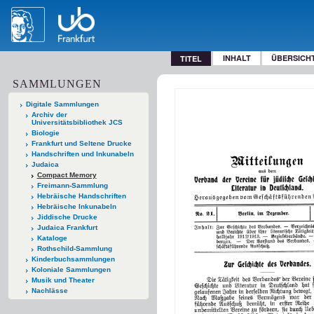
INHALT
ÜBERSICH
TITEL
SAMMLUNGEN
Digitale Sammlungen
Archiv der
Universitätsbibliothek JCS
Biologie
Frankfurt und Seltene Drucke
Handschriften und Inkunabeln
Judaica
Compact Memory
Freimann-Sammlung
Hebräische Handschriften
Hebräische Inkunabeln
Jiddische Drucke
Judaica Frankfurt
Kataloge
Rothschild-Sammlung
Kinderbuchsammlungen
Koloniale Sammlungen
Musik und Theater
Nachlässe