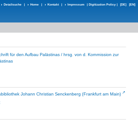
Detailsuche
|
Home
|
Kontakt
|
Impressum
|
Digitization Policy
|
[DE]
[EN]
schrift für den Aufbau Palästinas / hrsg. von d. Kommission zur
ästinas
sbibliothek Johann Christian Senckenberg (Frankfurt am Main)
t