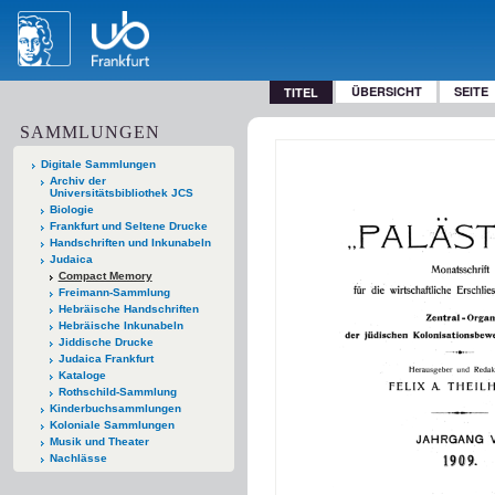
ÜBERSICHT
SEITE
TITEL
SAMMLUNGEN
Digitale Sammlungen
Archiv der
Universitätsbibliothek JCS
Biologie
Frankfurt und Seltene Drucke
Handschriften und Inkunabeln
Judaica
Compact Memory
Freimann-Sammlung
Hebräische Handschriften
Hebräische Inkunabeln
Jiddische Drucke
Judaica Frankfurt
Kataloge
Rothschild-Sammlung
Kinderbuchsammlungen
Koloniale Sammlungen
Musik und Theater
Nachlässe