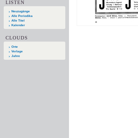
LISTEN
Neuzugänge
Alle Periodika
Alle Titel
Kalender
CLOUDS
Orte
Verlage
Jahre