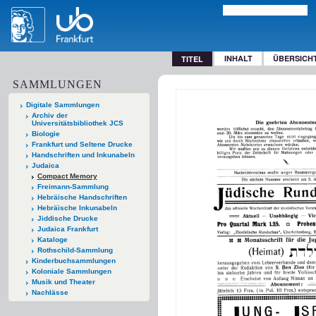
INHALT
ÜBERSICH
TITEL
SAMMLUNGEN
Digitale Sammlungen
Archiv der
Universitätsbibliothek JCS
Biologie
Frankfurt und Seltene Drucke
Handschriften und Inkunabeln
Judaica
Compact Memory
Freimann-Sammlung
Hebräische Handschriften
Hebräische Inkunabeln
Jiddische Drucke
Judaica Frankfurt
Kataloge
Rothschild-Sammlung
Kinderbuchsammlungen
Koloniale Sammlungen
Musik und Theater
Nachlässe