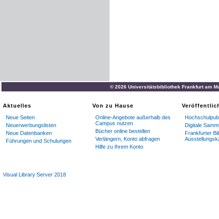
© 2026 Universitätsbibliothek Frankfurt am M
Aktuelles
Von zu Hause
Veröffentli
Neue Seiten
Online-Angebote außerhalb des
Hochschulpubl
Campus nutzen
Neuerwerbungslisten
Digitale Samm
Bücher online bestellen
Neue Datenbanken
Frankfurter Bi
Verlängern, Konto abfragen
Ausstellungsk
Führungen und Schulungen
Hilfe zu Ihrem Konto
Visual Library Server 2018