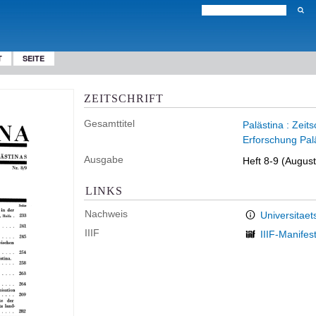
T
SEITE
ZEITSCHRIFT
Gesamttitel
Palästina : Zeit
Erforschung Pal
Ausgabe
Heft 8-9 (Augus
LINKS
Nachweis
Universitaet
IIIF
IIIF-Manifes