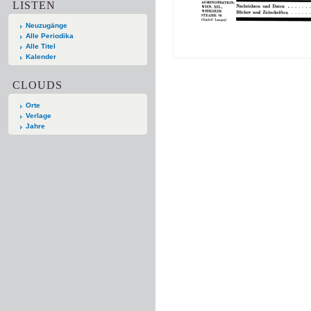
LISTEN
Neuzugänge
Alle Periodika
Alle Titel
Kalender
CLOUDS
Orte
Verlage
Jahre