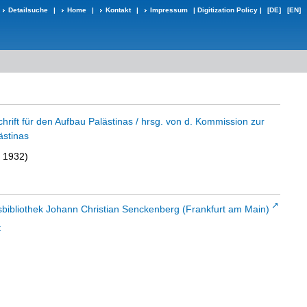
Detailsuche
|
Home
|
Kontakt
|
Impressum
|
Digitization Policy
|
[DE]
[EN]
schrift für den Aufbau Palästinas / hrsg. von d. Kommission zur
ästinas
t 1932)
sbibliothek Johann Christian Senckenberg (Frankfurt am Main)
t