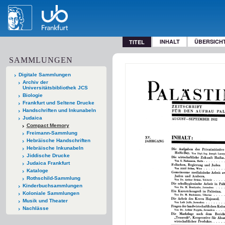
INHALT
ÜBERSICH
TITEL
SAMMLUNGEN
Digitale Sammlungen
Archiv der
Universitätsbibliothek JCS
Biologie
Frankfurt und Seltene Drucke
Handschriften und Inkunabeln
Judaica
Compact Memory
Freimann-Sammlung
Hebräische Handschriften
Hebräische Inkunabeln
Jiddische Drucke
Judaica Frankfurt
Kataloge
Rothschild-Sammlung
Kinderbuchsammlungen
Koloniale Sammlungen
Musik und Theater
Nachlässe