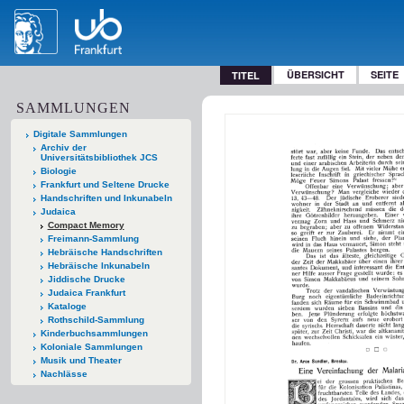
ÜBERSICHT
SEITE
TITEL
SAMMLUNGEN
Digitale Sammlungen
Archiv der
Universitätsbibliothek JCS
Biologie
Frankfurt und Seltene Drucke
Handschriften und Inkunabeln
Judaica
Compact Memory
Freimann-Sammlung
Hebräische Handschriften
Hebräische Inkunabeln
Jiddische Drucke
Judaica Frankfurt
Kataloge
Rothschild-Sammlung
Kinderbuchsammlungen
Koloniale Sammlungen
Musik und Theater
Nachlässe