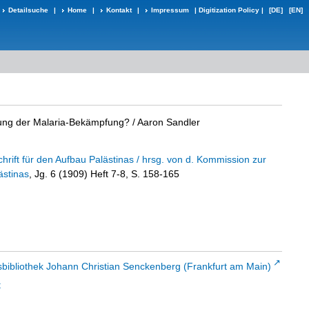
Detailsuche
|
Home
|
Kontakt
|
Impressum
|
Digitization Policy
|
[DE]
[EN]
hung der Malaria-Bekämpfung?
/ Aaron Sandler
schrift für den Aufbau Palästinas / hrsg. von d. Kommission zur
ästinas
, Jg. 6 (1909) Heft 7-8, S. 158-165
sbibliothek Johann Christian Senckenberg (Frankfurt am Main)
t