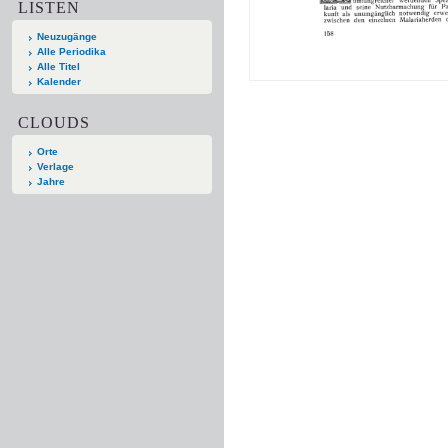
LISTEN
Neuzugänge
Alle Periodika
Alle Titel
Kalender
CLOUDS
Orte
Verlage
Jahre