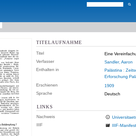
TITELAUFNAHME
Titel
Eine Vereinfac
Verfasser
Sandler, Aaron
Enthalten in
Palästina : Zeit
Erforschung Pal
Erschienen
1909
Sprache
Deutsch
LINKS
Nachweis
Universitaet
IIIF
IIIF-Manifes