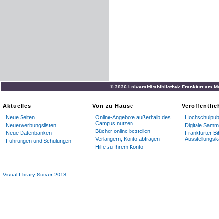
© 2026 Universitätsbibliothek Frankfurt am M
Aktuelles
Von zu Hause
Veröffentli
Neue Seiten
Online-Angebote außerhalb des
Hochschulpubl
Campus nutzen
Neuerwerbungslisten
Digitale Samm
Bücher online bestellen
Neue Datenbanken
Frankfurter Bi
Verlängern, Konto abfragen
Ausstellungsk
Führungen und Schulungen
Hilfe zu Ihrem Konto
Visual Library Server 2018