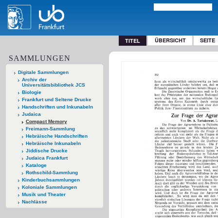
ÜBERSICHT
SEITE
TITEL
SAMMLUNGEN
Digitale Sammlungen
Archiv der
Universitätsbibliothek JCS
Biologie
Frankfurt und Seltene Drucke
Handschriften und Inkunabeln
Judaica
Compact Memory
Freimann-Sammlung
Hebräische Handschriften
Hebräische Inkunabeln
Jiddische Drucke
Judaica Frankfurt
Kataloge
Rothschild-Sammlung
Kinderbuchsammlungen
Koloniale Sammlungen
Musik und Theater
Nachlässe