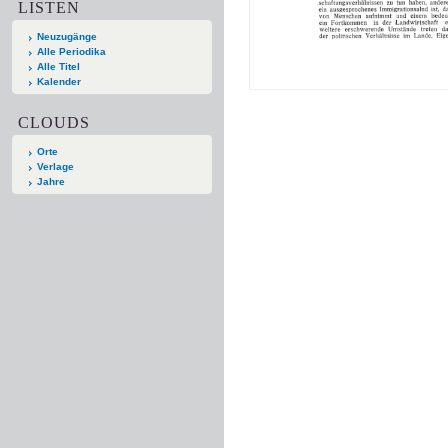
LISTEN
Neuzugänge
Alle Periodika
Alle Titel
Kalender
CLOUDS
Orte
Verlage
Jahre