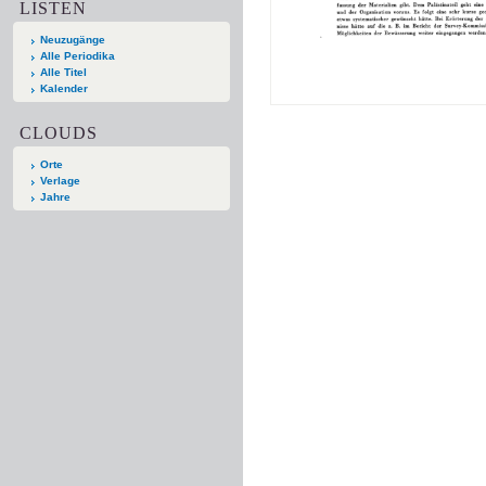
LISTEN
Neuzugänge
Alle Periodika
Alle Titel
Kalender
CLOUDS
Orte
Verlage
Jahre