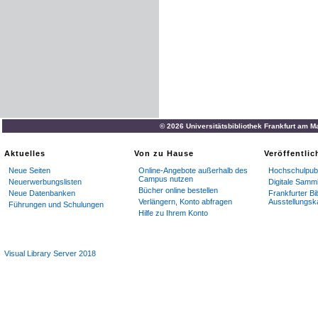
© 2026 Universitätsbibliothek Frankfurt am M
Aktuelles
Von zu Hause
Veröffentli
Neue Seiten
Online-Angebote außerhalb des
Hochschulpubl
Campus nutzen
Neuerwerbungslisten
Digitale Samm
Bücher online bestellen
Neue Datenbanken
Frankfurter Bi
Verlängern, Konto abfragen
Ausstellungsk
Führungen und Schulungen
Hilfe zu Ihrem Konto
Visual Library Server 2018