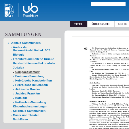
ÜBERSICHT
SEITE
TITEL
SAMMLUNGEN
Digitale Sammlungen
Archiv der
Universitätsbibliothek JCS
Biologie
Frankfurt und Seltene Drucke
Handschriften und Inkunabeln
Judaica
Compact Memory
Freimann-Sammlung
Hebräische Handschriften
Hebräische Inkunabeln
Jiddische Drucke
Judaica Frankfurt
Kataloge
Rothschild-Sammlung
Kinderbuchsammlungen
Koloniale Sammlungen
Musik und Theater
Nachlässe