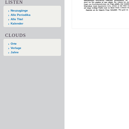
LISTEN
Neuzugänge
Alle Periodika
Alle Titel
Kalender
CLOUDS
Orte
Verlage
Jahre