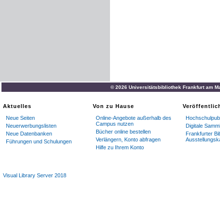
© 2026 Universitätsbibliothek Frankfurt am M
Aktuelles
Von zu Hause
Veröffentli
Neue Seiten
Online-Angebote außerhalb des
Hochschulpubl
Campus nutzen
Neuerwerbungslisten
Digitale Samm
Bücher online bestellen
Neue Datenbanken
Frankfurter Bi
Verlängern, Konto abfragen
Ausstellungsk
Führungen und Schulungen
Hilfe zu Ihrem Konto
Visual Library Server 2018