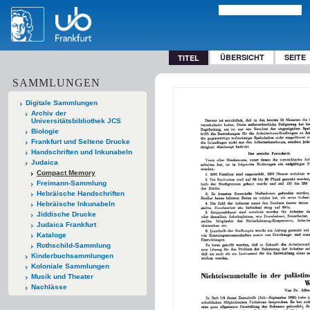
ÜBERSICHT
SEITE
TITEL
SAMMLUNGEN
Digitale Sammlungen
Archiv der
Universitätsbibliothek JCS
Biologie
Frankfurt und Seltene Drucke
Handschriften und Inkunabeln
Judaica
Compact Memory
Freimann-Sammlung
Hebräische Handschriften
Hebräische Inkunabeln
Jiddische Drucke
Judaica Frankfurt
Kataloge
Rothschild-Sammlung
Kinderbuchsammlungen
Koloniale Sammlungen
Musik und Theater
Nachlässe