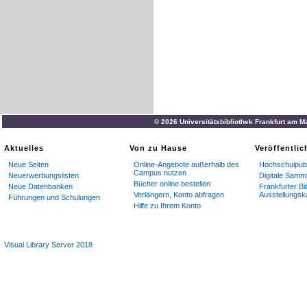
© 2026 Universitätsbibliothek Frankfurt am M
Aktuelles
Von zu Hause
Veröffentli
Neue Seiten
Online-Angebote außerhalb des
Hochschulpubl
Campus nutzen
Neuerwerbungslisten
Digitale Samm
Bücher online bestellen
Neue Datenbanken
Frankfurter Bi
Verlängern, Konto abfragen
Ausstellungsk
Führungen und Schulungen
Hilfe zu Ihrem Konto
Visual Library Server 2018