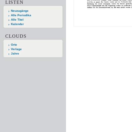
LISTEN
Neuzugänge
Alle Periodika
Alle Titel
Kalender
CLOUDS
Orte
Verlage
Jahre