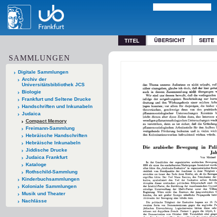
ÜBERSICHT
SEITE
TITEL
SAMMLUNGEN
Digitale Sammlungen
Archiv der
Universitätsbibliothek JCS
Biologie
Frankfurt und Seltene Drucke
Handschriften und Inkunabeln
Judaica
Compact Memory
Freimann-Sammlung
Hebräische Handschriften
Hebräische Inkunabeln
Jiddische Drucke
Judaica Frankfurt
Kataloge
Rothschild-Sammlung
Kinderbuchsammlungen
Koloniale Sammlungen
Musik und Theater
Nachlässe