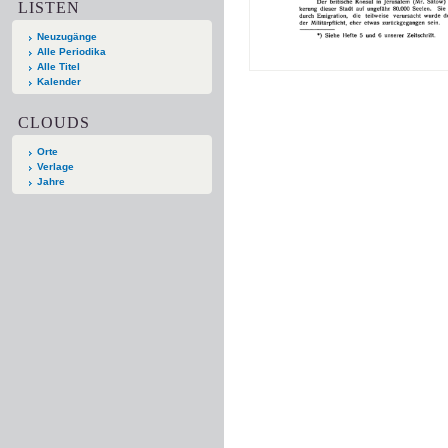
LISTEN
Neuzugänge
Alle Periodika
Alle Titel
Kalender
CLOUDS
Orte
Verlage
Jahre