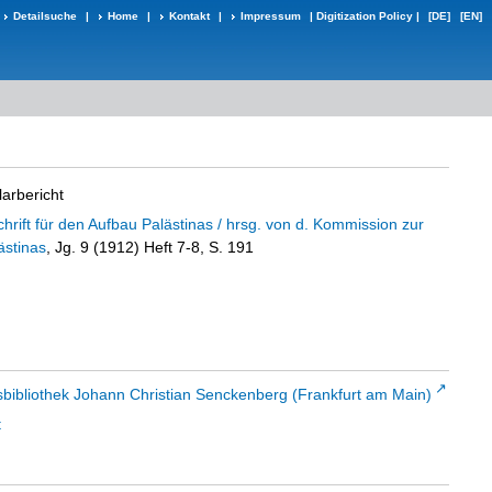
Detailsuche
|
Home
|
Kontakt
|
Impressum
|
Digitization Policy
|
[DE]
[EN]
larbericht
schrift für den Aufbau Palästinas / hrsg. von d. Kommission zur
ästinas
, Jg. 9 (1912) Heft 7-8, S. 191
sbibliothek Johann Christian Senckenberg (Frankfurt am Main)
t