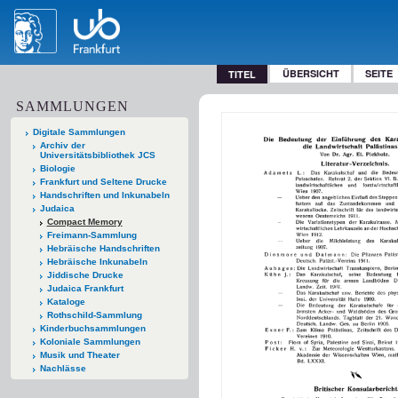
ÜBERSICHT
SEITE
TITEL
SAMMLUNGEN
Digitale Sammlungen
Archiv der
Universitätsbibliothek JCS
Biologie
Frankfurt und Seltene Drucke
Handschriften und Inkunabeln
Judaica
Compact Memory
Freimann-Sammlung
Hebräische Handschriften
Hebräische Inkunabeln
Jiddische Drucke
Judaica Frankfurt
Kataloge
Rothschild-Sammlung
Kinderbuchsammlungen
Koloniale Sammlungen
Musik und Theater
Nachlässe