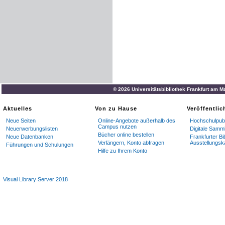
© 2026 Universitätsbibliothek Frankfurt am M
Aktuelles
Von zu Hause
Veröffentli
Neue Seiten
Online-Angebote außerhalb des
Hochschulpubl
Campus nutzen
Neuerwerbungslisten
Digitale Samm
Bücher online bestellen
Neue Datenbanken
Frankfurter Bi
Verlängern, Konto abfragen
Ausstellungsk
Führungen und Schulungen
Hilfe zu Ihrem Konto
Visual Library Server 2018