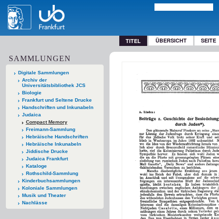
ÜBERSICHT
SEITE
TITEL
SAMMLUNGEN
Digitale Sammlungen
Archiv der
Universitätsbibliothek JCS
Biologie
Frankfurt und Seltene Drucke
Handschriften und Inkunabeln
Judaica
Compact Memory
Freimann-Sammlung
Hebräische Handschriften
Hebräische Inkunabeln
Jiddische Drucke
Judaica Frankfurt
Kataloge
Rothschild-Sammlung
Kinderbuchsammlungen
Koloniale Sammlungen
Musik und Theater
Nachlässe