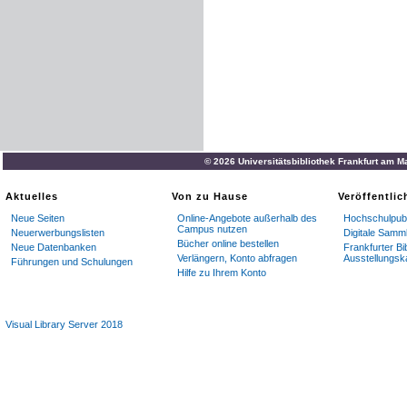
© 2026 Universitätsbibliothek Frankfurt am M
Aktuelles
Von zu Hause
Veröffentli
Neue Seiten
Online-Angebote außerhalb des
Hochschulpubl
Campus nutzen
Neuerwerbungslisten
Digitale Samm
Bücher online bestellen
Neue Datenbanken
Frankfurter Bi
Verlängern, Konto abfragen
Ausstellungsk
Führungen und Schulungen
Hilfe zu Ihrem Konto
Visual Library Server 2018