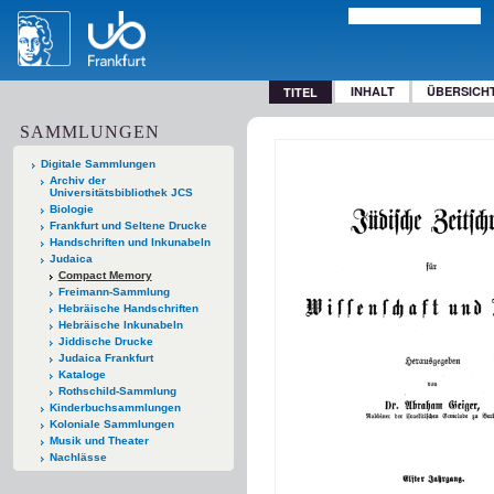
INHALT
ÜBERSICH
TITEL
SAMMLUNGEN
Digitale Sammlungen
Archiv der
Universitätsbibliothek JCS
Biologie
Frankfurt und Seltene Drucke
Handschriften und Inkunabeln
Judaica
Compact Memory
Freimann-Sammlung
Hebräische Handschriften
Hebräische Inkunabeln
Jiddische Drucke
Judaica Frankfurt
Kataloge
Rothschild-Sammlung
Kinderbuchsammlungen
Koloniale Sammlungen
Musik und Theater
Nachlässe