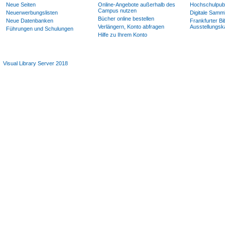
Neue Seiten
Online-Angebote außerhalb des
Hochschulpubl
Campus nutzen
Neuerwerbungslisten
Digitale Samm
Bücher online bestellen
Neue Datenbanken
Frankfurter Bi
Verlängern, Konto abfragen
Ausstellungsk
Führungen und Schulungen
Hilfe zu Ihrem Konto
Visual Library Server 2018