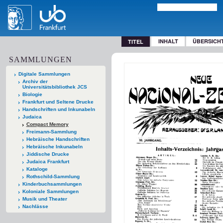
INHALT
ÜBERSICH
TITEL
SAMMLUNGEN
Digitale Sammlungen
Archiv der
Universitätsbibliothek JCS
Biologie
Frankfurt und Seltene Drucke
Handschriften und Inkunabeln
Judaica
Compact Memory
Freimann-Sammlung
Hebräische Handschriften
Hebräische Inkunabeln
Jiddische Drucke
Judaica Frankfurt
Kataloge
Rothschild-Sammlung
Kinderbuchsammlungen
Koloniale Sammlungen
Musik und Theater
Nachlässe