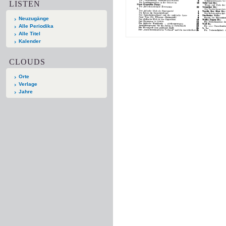
LISTEN
Neuzugänge
Alle Periodika
Alle Titel
Kalender
CLOUDS
Orte
Verlage
Jahre