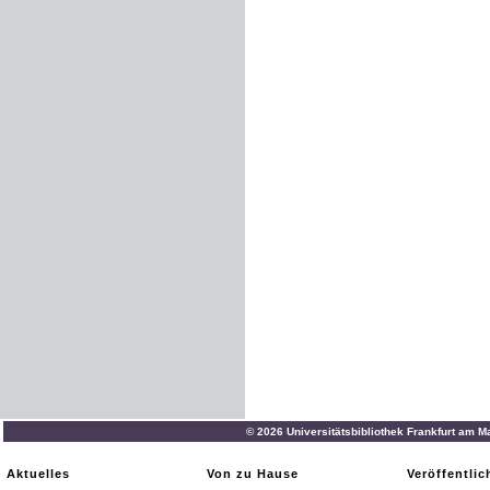
© 2026 Universitätsbibliothek Frankfurt am M
Aktuelles
Von zu Hause
Veröffentli