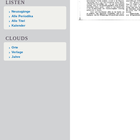
LISTEN
Neuzugänge
Alle Periodika
Alle Titel
Kalender
CLOUDS
Orte
Verlage
Jahre