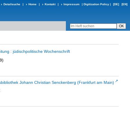
Detailsuche
|
Home
|
Kontakt
|
Impressum
|
Digitization Policy
|
[DE]
[EN]
tung : jüdischpolitische Wochenschrift
9)
sbibliothek Johann Christian Senckenberg (Frankfurt am Main)
t