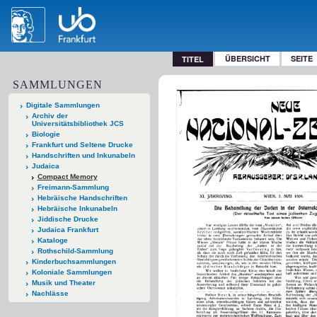
ÜBERSICHT
SEITE
TITEL
SAMMLUNGEN
Digitale Sammlungen
Archiv der
Universitätsbibliothek JCS
Biologie
Frankfurt und Seltene Drucke
Handschriften und Inkunabeln
Judaica
Compact Memory
Freimann-Sammlung
Hebräische Handschriften
Hebräische Inkunabeln
Jiddische Drucke
Judaica Frankfurt
Kataloge
Rothschild-Sammlung
Kinderbuchsammlungen
Koloniale Sammlungen
Musik und Theater
Nachlässe