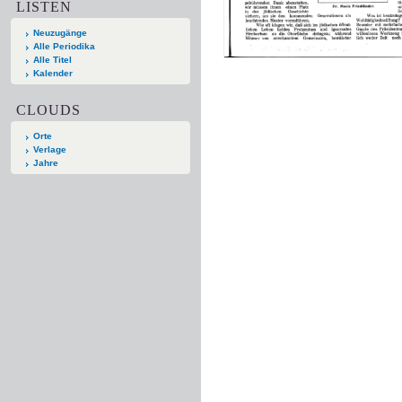
LISTEN
Neuzugänge
Alle Periodika
Alle Titel
Kalender
CLOUDS
Orte
Verlage
Jahre