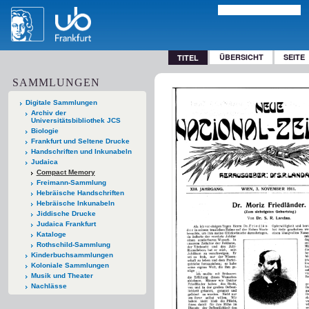
ÜBERSICHT
SEITE
TITEL
SAMMLUNGEN
Digitale Sammlungen
Archiv der
Universitätsbibliothek JCS
Biologie
Frankfurt und Seltene Drucke
Handschriften und Inkunabeln
Judaica
Compact Memory
Freimann-Sammlung
Hebräische Handschriften
Hebräische Inkunabeln
Jiddische Drucke
Judaica Frankfurt
Kataloge
Rothschild-Sammlung
Kinderbuchsammlungen
Koloniale Sammlungen
Musik und Theater
Nachlässe