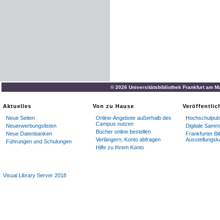
© 2026 Universitätsbibliothek Frankfurt am M
Aktuelles
Von zu Hause
Veröffentli
Neue Seiten
Online-Angebote außerhalb des
Hochschulpubl
Campus nutzen
Neuerwerbungslisten
Digitale Samm
Bücher online bestellen
Neue Datenbanken
Frankfurter Bi
Verlängern, Konto abfragen
Ausstellungsk
Führungen und Schulungen
Hilfe zu Ihrem Konto
Visual Library Server 2018