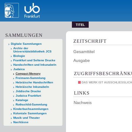
TITEL
SAMMLUNGEN
ZEITSCHRIFT
Digitale Sammlungen
Archiv der
Gesamttitel
Universitätsbibliothek JCS
Biologie
Ausgabe
Frankfurt und Seltene Drucke
Handschriften und Inkunabeln
Judaica
ZUGRIFFSBESCHRÄN
Compact Memory
Freimann-Sammlung
Hebräische Handschriften
DAS WERK IST AUSSCHLIESSLICH
Hebräische Inkunabeln
Jiddische Drucke
LINKS
Judaica Frankfurt
Kataloge
Nachweis
Rothschild-Sammlung
Kinderbuchsammlungen
Koloniale Sammlungen
Musik und Theater
Nachlässe