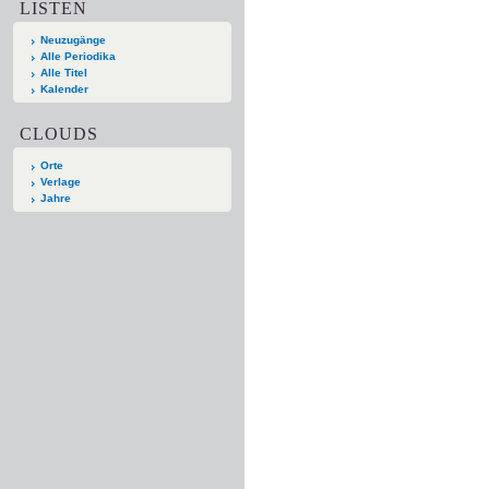
LISTEN
Neuzugänge
Alle Periodika
Alle Titel
Kalender
CLOUDS
Orte
Verlage
Jahre