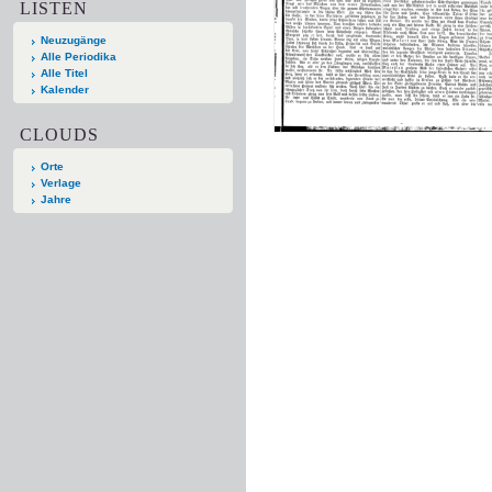
LISTEN
Neuzugänge
Alle Periodika
Alle Titel
Kalender
CLOUDS
Orte
Verlage
Jahre