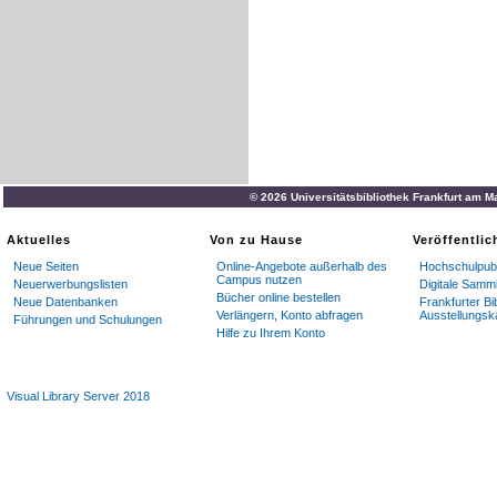
© 2026 Universitätsbibliothek Frankfurt am M
Aktuelles
Von zu Hause
Veröffentli
Neue Seiten
Online-Angebote außerhalb des
Hochschulpubl
Campus nutzen
Neuerwerbungslisten
Digitale Samm
Bücher online bestellen
Neue Datenbanken
Frankfurter Bi
Verlängern, Konto abfragen
Ausstellungsk
Führungen und Schulungen
Hilfe zu Ihrem Konto
Visual Library Server 2018