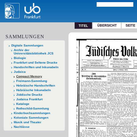
ÜBERSICHT
SEITE
TITEL
SAMMLUNGEN
Digitale Sammlungen
Archiv der
Universitätsbibliothek JCS
Biologie
Frankfurt und Seltene Drucke
Handschriften und Inkunabeln
Judaica
Compact Memory
Freimann-Sammlung
Hebräische Handschriften
Hebräische Inkunabeln
Jiddische Drucke
Judaica Frankfurt
Kataloge
Rothschild-Sammlung
Kinderbuchsammlungen
Koloniale Sammlungen
Musik und Theater
Nachlässe