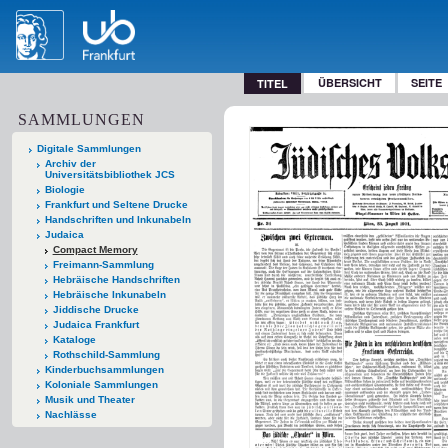
ÜBERSICHT
SEITE
TITEL
SAMMLUNGEN
Digitale Sammlungen
Archiv der
Universitätsbibliothek JCS
Biologie
Frankfurt und Seltene Drucke
Handschriften und Inkunabeln
Judaica
Compact Memory
Freimann-Sammlung
Hebräische Handschriften
Hebräische Inkunabeln
Jiddische Drucke
Judaica Frankfurt
Kataloge
Rothschild-Sammlung
Kinderbuchsammlungen
Koloniale Sammlungen
Musik und Theater
Nachlässe