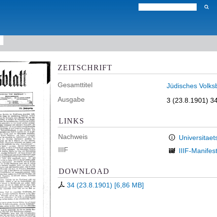
ZEITSCHRIFT
Gesamttitel
Jüdisches Volksb
Ausgabe
3 (23.8.1901) 3
LINKS
Nachweis
Universitaet
IIIF
IIIF-Manifes
DOWNLOAD
34 (23.8.1901)
[
6,86 MB
]