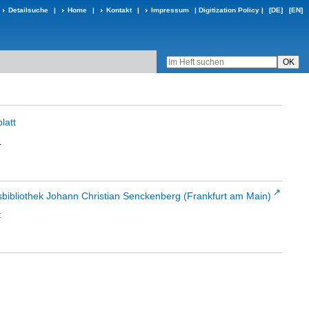
Detailsuche
|
Home
|
Kontakt
|
Impressum
|
Digitization Policy
|
[DE]
[EN]
latt
4
sbibliothek Johann Christian Senckenberg (Frankfurt am Main)
t