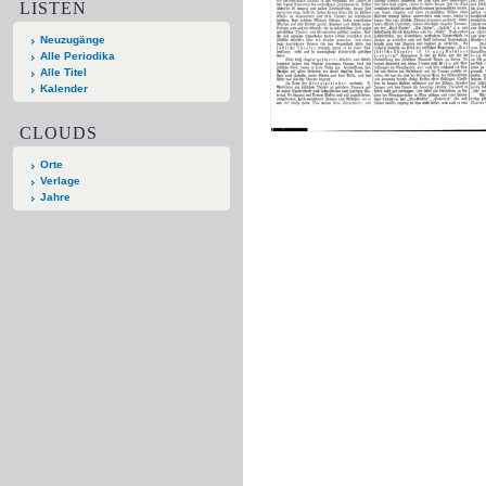
LISTEN
Neuzugänge
Alle Periodika
Alle Titel
Kalender
CLOUDS
Orte
Verlage
Jahre