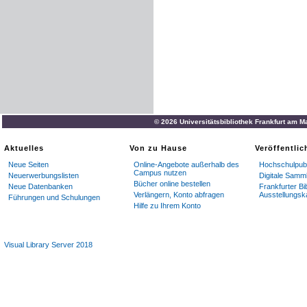
© 2026 Universitätsbibliothek Frankfurt am M
Aktuelles
Von zu Hause
Veröffentli
Neue Seiten
Online-Angebote außerhalb des
Hochschulpubl
Campus nutzen
Neuerwerbungslisten
Digitale Samm
Bücher online bestellen
Neue Datenbanken
Frankfurter Bi
Verlängern, Konto abfragen
Ausstellungsk
Führungen und Schulungen
Hilfe zu Ihrem Konto
Visual Library Server 2018