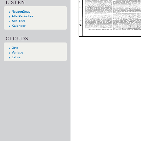
LISTEN
Neuzugänge
Alle Periodika
Alle Titel
Kalender
CLOUDS
Orte
Verlage
Jahre