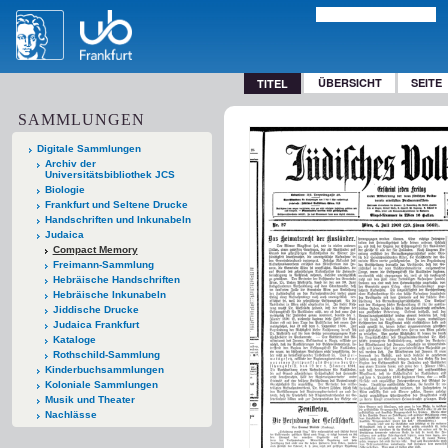
ÜBERSICHT
SEITE
TITEL
SAMMLUNGEN
Digitale Sammlungen
Archiv der
Universitätsbibliothek JCS
Biologie
Frankfurt und Seltene Drucke
Handschriften und Inkunabeln
Judaica
Compact Memory
Freimann-Sammlung
Hebräische Handschriften
Hebräische Inkunabeln
Jiddische Drucke
Judaica Frankfurt
Kataloge
Rothschild-Sammlung
Kinderbuchsammlungen
Koloniale Sammlungen
Musik und Theater
Nachlässe