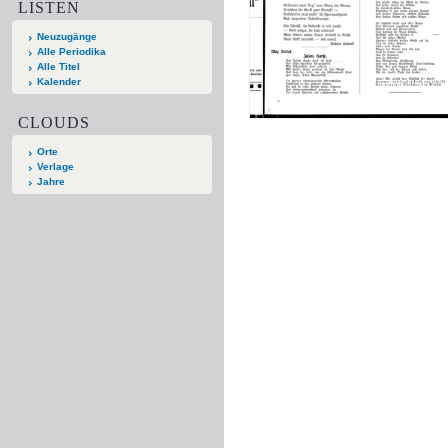
LISTEN
Neuzugänge
Alle Periodika
Alle Titel
Kalender
CLOUDS
Orte
Verlage
Jahre