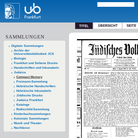
ÜBERSICHT
SEITE
TITEL
SAMMLUNGEN
Digitale Sammlungen
Archiv der
Universitätsbibliothek JCS
Biologie
Frankfurt und Seltene Drucke
Handschriften und Inkunabeln
Judaica
Compact Memory
Freimann-Sammlung
Hebräische Handschriften
Hebräische Inkunabeln
Jiddische Drucke
Judaica Frankfurt
Kataloge
Rothschild-Sammlung
Kinderbuchsammlungen
Koloniale Sammlungen
Musik und Theater
Nachlässe