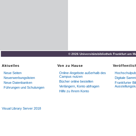
© 2026 Universitätsbibliothek Frankfurt am M
Aktuelles
Von zu Hause
Veröffentli
Neue Seiten
Online-Angebote außerhalb des
Hochschulpubl
Campus nutzen
Neuerwerbungslisten
Digitale Samm
Bücher online bestellen
Neue Datenbanken
Frankfurter Bi
Verlängern, Konto abfragen
Ausstellungsk
Führungen und Schulungen
Hilfe zu Ihrem Konto
Visual Library Server 2018