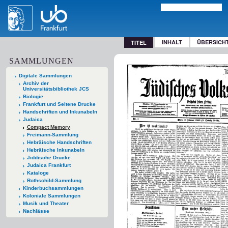
INHALT
ÜBERSICH
TITEL
SAMMLUNGEN
Digitale Sammlungen
Archiv der
Universitätsbibliothek JCS
Biologie
Frankfurt und Seltene Drucke
Handschriften und Inkunabeln
Judaica
Compact Memory
Freimann-Sammlung
Hebräische Handschriften
Hebräische Inkunabeln
Jiddische Drucke
Judaica Frankfurt
Kataloge
Rothschild-Sammlung
Kinderbuchsammlungen
Koloniale Sammlungen
Musik und Theater
Nachlässe