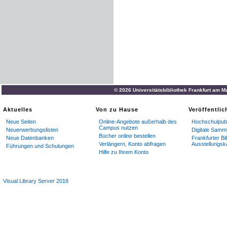
© 2026 Universitätsbibliothek Frankfurt am M
Aktuelles
Von zu Hause
Veröffentli
Neue Seiten
Online-Angebote außerhalb des
Hochschulpubl
Campus nutzen
Neuerwerbungslisten
Digitale Samm
Bücher online bestellen
Neue Datenbanken
Frankfurter Bi
Verlängern, Konto abfragen
Ausstellungsk
Führungen und Schulungen
Hilfe zu Ihrem Konto
Visual Library Server 2018