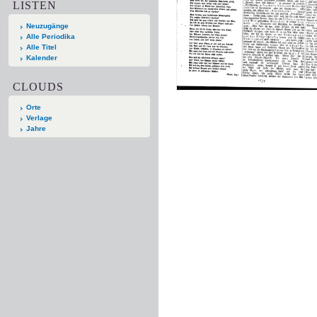
LISTEN
Neuzugänge
Alle Periodika
Alle Titel
Kalender
CLOUDS
Orte
Verlage
Jahre