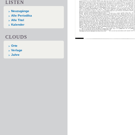
LISTEN
Neuzugänge
Alle Periodika
Alle Titel
Kalender
CLOUDS
Orte
Verlage
Jahre