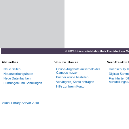
© 2026 Universitätsbibliothek Frankfurt am M
Aktuelles
Von zu Hause
Veröffentli
Neue Seiten
Online-Angebote außerhalb des
Hochschulpubl
Campus nutzen
Neuerwerbungslisten
Digitale Samm
Bücher online bestellen
Neue Datenbanken
Frankfurter Bi
Verlängern, Konto abfragen
Ausstellungsk
Führungen und Schulungen
Hilfe zu Ihrem Konto
Visual Library Server 2018