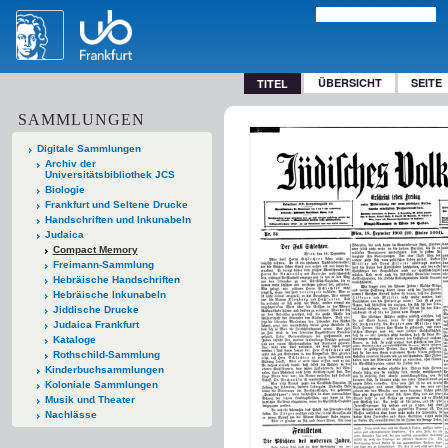
ÜBERSICHT
SEITE
TITEL
SAMMLUNGEN
Digitale Sammlungen
Archiv der
Universitätsbibliothek JCS
Biologie
Frankfurt und Seltene Drucke
Handschriften und Inkunabeln
Judaica
Compact Memory
Freimann-Sammlung
Hebräische Handschriften
Hebräische Inkunabeln
Jiddische Drucke
Judaica Frankfurt
Kataloge
Rothschild-Sammlung
Kinderbuchsammlungen
Koloniale Sammlungen
Musik und Theater
Nachlässe