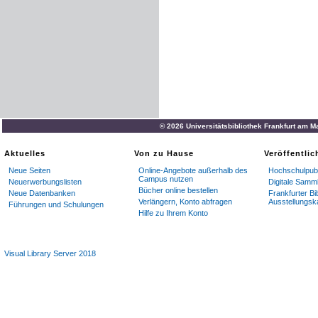
© 2026 Universitätsbibliothek Frankfurt am M
Aktuelles
Von zu Hause
Veröffentli
Neue Seiten
Online-Angebote außerhalb des
Hochschulpubl
Campus nutzen
Neuerwerbungslisten
Digitale Samm
Bücher online bestellen
Neue Datenbanken
Frankfurter Bi
Verlängern, Konto abfragen
Ausstellungsk
Führungen und Schulungen
Hilfe zu Ihrem Konto
Visual Library Server 2018