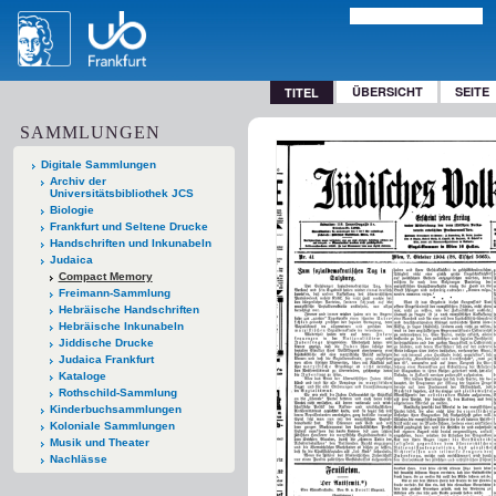
ÜBERSICHT
SEITE
TITEL
SAMMLUNGEN
Digitale Sammlungen
Archiv der
Universitätsbibliothek JCS
Biologie
Frankfurt und Seltene Drucke
Handschriften und Inkunabeln
Judaica
Compact Memory
Freimann-Sammlung
Hebräische Handschriften
Hebräische Inkunabeln
Jiddische Drucke
Judaica Frankfurt
Kataloge
Rothschild-Sammlung
Kinderbuchsammlungen
Koloniale Sammlungen
Musik und Theater
Nachlässe