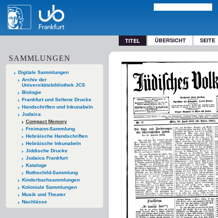
ÜBERSICHT
SEITE
TITEL
SAMMLUNGEN
Digitale Sammlungen
Archiv der
Universitätsbibliothek JCS
Biologie
Frankfurt und Seltene Drucke
Handschriften und Inkunabeln
Judaica
Compact Memory
Freimann-Sammlung
Hebräische Handschriften
Hebräische Inkunabeln
Jiddische Drucke
Judaica Frankfurt
Kataloge
Rothschild-Sammlung
Kinderbuchsammlungen
Koloniale Sammlungen
Musik und Theater
Nachlässe