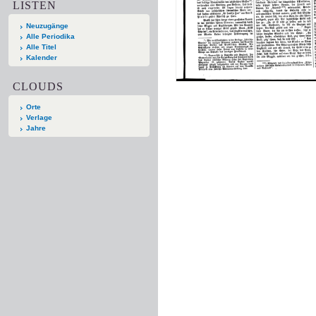
LISTEN
Neuzugänge
Alle Periodika
Alle Titel
Kalender
CLOUDS
Orte
Verlage
Jahre