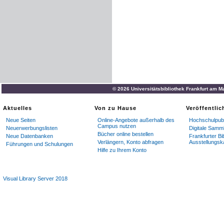
© 2026 Universitätsbibliothek Frankfurt am M
Aktuelles
Von zu Hause
Veröffentli
Neue Seiten
Online-Angebote außerhalb des
Hochschulpubl
Campus nutzen
Neuerwerbungslisten
Digitale Samm
Bücher online bestellen
Neue Datenbanken
Frankfurter Bi
Verlängern, Konto abfragen
Ausstellungsk
Führungen und Schulungen
Hilfe zu Ihrem Konto
Visual Library Server 2018