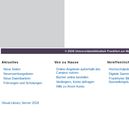
© 2026 Universitätsbibliothek Frankfurt am M
Aktuelles
Von zu Hause
Veröffentli
Neue Seiten
Online-Angebote außerhalb des
Hochschulpubl
Campus nutzen
Neuerwerbungslisten
Digitale Samm
Bücher online bestellen
Neue Datenbanken
Frankfurter Bi
Verlängern, Konto abfragen
Ausstellungsk
Führungen und Schulungen
Hilfe zu Ihrem Konto
Visual Library Server 2018