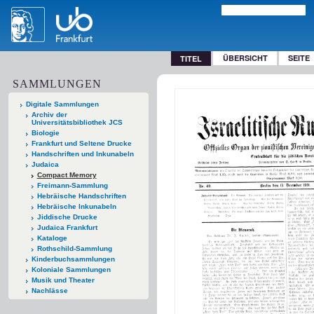
ÜBERSICHT
SEITE
TITEL
SAMMLUNGEN
Digitale Sammlungen
Archiv der
Universitätsbibliothek JCS
Biologie
Frankfurt und Seltene Drucke
Handschriften und Inkunabeln
Judaica
Compact Memory
Freimann-Sammlung
Hebräische Handschriften
Hebräische Inkunabeln
Jiddische Drucke
Judaica Frankfurt
Kataloge
Rothschild-Sammlung
Kinderbuchsammlungen
Koloniale Sammlungen
Musik und Theater
Nachlässe