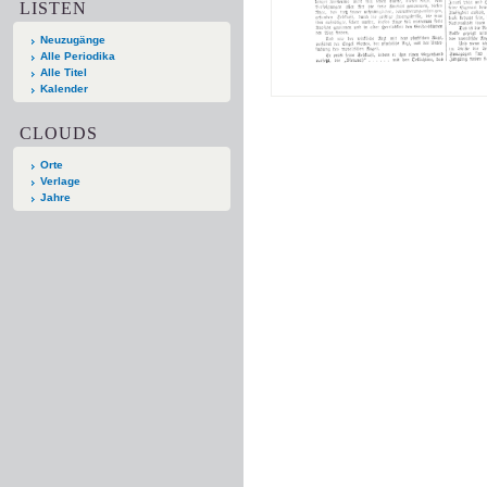
LISTEN
Neuzugänge
Alle Periodika
Alle Titel
Kalender
CLOUDS
Orte
Verlage
Jahre