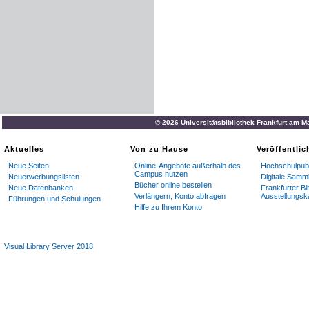
© 2026 Universitätsbibliothek Frankfurt am M
Aktuelles
Von zu Hause
Veröffentli
Neue Seiten
Online-Angebote außerhalb des
Hochschulpubl
Campus nutzen
Neuerwerbungslisten
Digitale Samm
Bücher online bestellen
Neue Datenbanken
Frankfurter Bi
Verlängern, Konto abfragen
Ausstellungsk
Führungen und Schulungen
Hilfe zu Ihrem Konto
Visual Library Server 2018