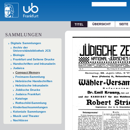
ÜBERSICHT
SEITE
TITEL
SAMMLUNGEN
Digitale Sammlungen
Archiv der
Universitätsbibliothek JCS
Biologie
Frankfurt und Seltene Drucke
Handschriften und Inkunabeln
Judaica
Compact Memory
Freimann-Sammlung
Hebräische Handschriften
Hebräische Inkunabeln
Jiddische Drucke
Judaica Frankfurt
Kataloge
Rothschild-Sammlung
Kinderbuchsammlungen
Koloniale Sammlungen
Musik und Theater
Nachlässe