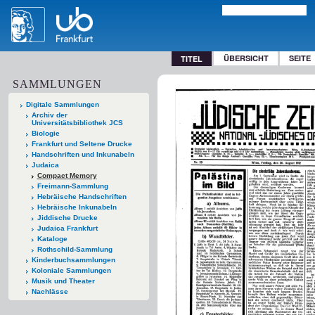
ÜBERSICHT
SEITE
TITEL
SAMMLUNGEN
Digitale Sammlungen
Archiv der
Universitätsbibliothek JCS
Biologie
Frankfurt und Seltene Drucke
Handschriften und Inkunabeln
Judaica
Compact Memory
Freimann-Sammlung
Hebräische Handschriften
Hebräische Inkunabeln
Jiddische Drucke
Judaica Frankfurt
Kataloge
Rothschild-Sammlung
Kinderbuchsammlungen
Koloniale Sammlungen
Musik und Theater
Nachlässe