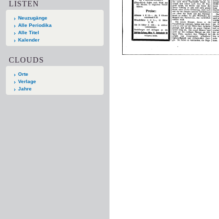
LISTEN
Neuzugänge
Alle Periodika
Alle Titel
Kalender
CLOUDS
Orte
Verlage
Jahre