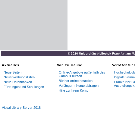
© 2026 Universitätsbibliothek Frankfurt am M
Aktuelles
Von zu Hause
Veröffentli
Neue Seiten
Online-Angebote außerhalb des
Hochschulpubl
Campus nutzen
Neuerwerbungslisten
Digitale Samm
Bücher online bestellen
Neue Datenbanken
Frankfurter Bi
Verlängern, Konto abfragen
Ausstellungsk
Führungen und Schulungen
Hilfe zu Ihrem Konto
Visual Library Server 2018