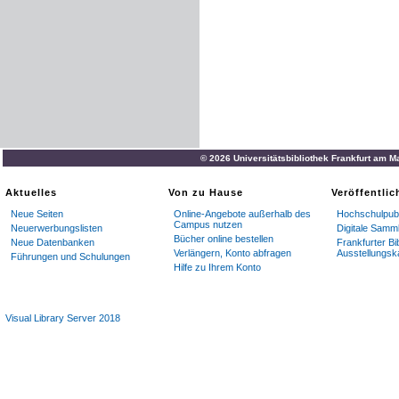
© 2026 Universitätsbibliothek Frankfurt am M
Aktuelles
Von zu Hause
Veröffentli
Neue Seiten
Online-Angebote außerhalb des
Hochschulpubl
Campus nutzen
Neuerwerbungslisten
Digitale Samm
Bücher online bestellen
Neue Datenbanken
Frankfurter Bi
Verlängern, Konto abfragen
Ausstellungsk
Führungen und Schulungen
Hilfe zu Ihrem Konto
Visual Library Server 2018