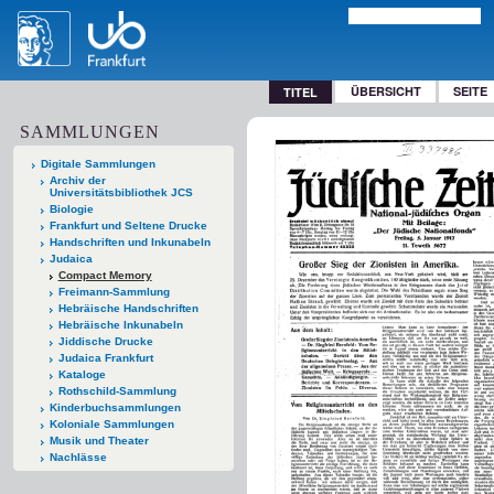
ÜBERSICHT
SEITE
TITEL
SAMMLUNGEN
Digitale Sammlungen
Archiv der
Universitätsbibliothek JCS
Biologie
Frankfurt und Seltene Drucke
Handschriften und Inkunabeln
Judaica
Compact Memory
Freimann-Sammlung
Hebräische Handschriften
Hebräische Inkunabeln
Jiddische Drucke
Judaica Frankfurt
Kataloge
Rothschild-Sammlung
Kinderbuchsammlungen
Koloniale Sammlungen
Musik und Theater
Nachlässe