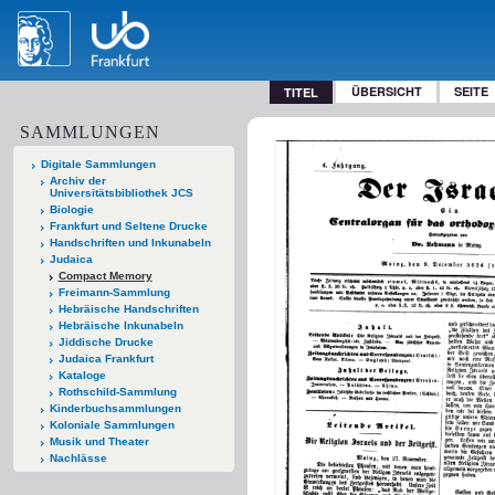
ÜBERSICHT
SEITE
TITEL
SAMMLUNGEN
Digitale Sammlungen
Archiv der
Universitätsbibliothek JCS
Biologie
Frankfurt und Seltene Drucke
Handschriften und Inkunabeln
Judaica
Compact Memory
Freimann-Sammlung
Hebräische Handschriften
Hebräische Inkunabeln
Jiddische Drucke
Judaica Frankfurt
Kataloge
Rothschild-Sammlung
Kinderbuchsammlungen
Koloniale Sammlungen
Musik und Theater
Nachlässe