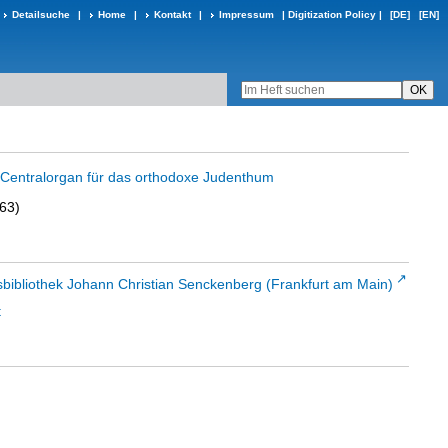
Detailsuche
|
Home
|
Kontakt
|
Impressum
|
Digitization Policy
|
[DE]
[EN]
in Centralorgan für das orthodoxe Judenthum
863)
sbibliothek Johann Christian Senckenberg (Frankfurt am Main)
t