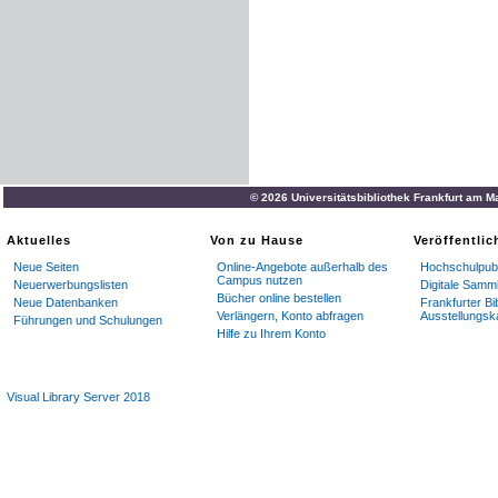
© 2026 Universitätsbibliothek Frankfurt am M
Aktuelles
Von zu Hause
Veröffentli
Neue Seiten
Online-Angebote außerhalb des
Hochschulpubl
Campus nutzen
Neuerwerbungslisten
Digitale Samm
Bücher online bestellen
Neue Datenbanken
Frankfurter Bi
Verlängern, Konto abfragen
Ausstellungsk
Führungen und Schulungen
Hilfe zu Ihrem Konto
Visual Library Server 2018