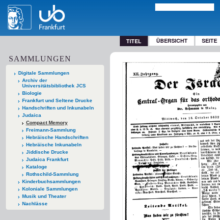
ÜBERSICHT
SEITE
TITEL
SAMMLUNGEN
Digitale Sammlungen
Archiv der
Universitätsbibliothek JCS
Biologie
Frankfurt und Seltene Drucke
Handschriften und Inkunabeln
Judaica
Compact Memory
Freimann-Sammlung
Hebräische Handschriften
Hebräische Inkunabeln
Jiddische Drucke
Judaica Frankfurt
Kataloge
Rothschild-Sammlung
Kinderbuchsammlungen
Koloniale Sammlungen
Musik und Theater
Nachlässe