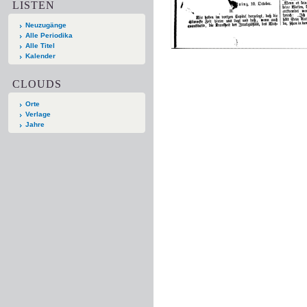
LISTEN
Neuzugänge
Alle Periodika
Alle Titel
Kalender
CLOUDS
Orte
Verlage
Jahre