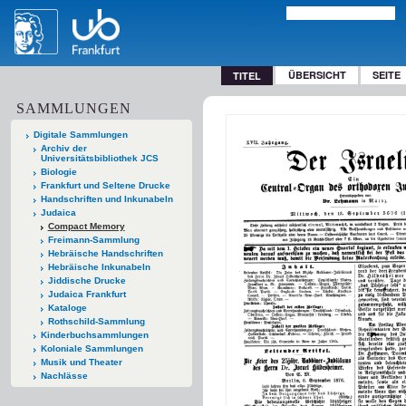
ÜBERSICHT
SEITE
TITEL
SAMMLUNGEN
Digitale Sammlungen
Archiv der
Universitätsbibliothek JCS
Biologie
Frankfurt und Seltene Drucke
Handschriften und Inkunabeln
Judaica
Compact Memory
Freimann-Sammlung
Hebräische Handschriften
Hebräische Inkunabeln
Jiddische Drucke
Judaica Frankfurt
Kataloge
Rothschild-Sammlung
Kinderbuchsammlungen
Koloniale Sammlungen
Musik und Theater
Nachlässe