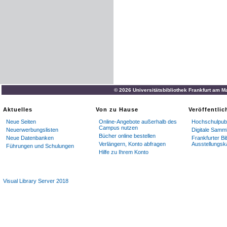
© 2026 Universitätsbibliothek Frankfurt am M
Aktuelles
Von zu Hause
Veröffentli
Neue Seiten
Online-Angebote außerhalb des
Hochschulpubl
Campus nutzen
Neuerwerbungslisten
Digitale Samm
Bücher online bestellen
Neue Datenbanken
Frankfurter Bi
Verlängern, Konto abfragen
Ausstellungsk
Führungen und Schulungen
Hilfe zu Ihrem Konto
Visual Library Server 2018