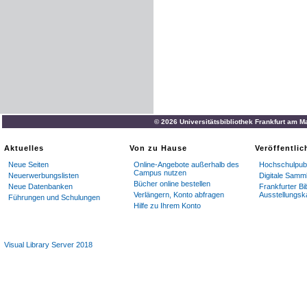
© 2026 Universitätsbibliothek Frankfurt am M
Aktuelles
Von zu Hause
Veröffentli
Neue Seiten
Online-Angebote außerhalb des
Hochschulpubl
Campus nutzen
Neuerwerbungslisten
Digitale Samm
Bücher online bestellen
Neue Datenbanken
Frankfurter Bi
Verlängern, Konto abfragen
Ausstellungsk
Führungen und Schulungen
Hilfe zu Ihrem Konto
Visual Library Server 2018