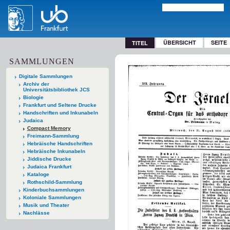
ÜBERSICHT
SEITE
TITEL
SAMMLUNGEN
Digitale Sammlungen
Archiv der
Universitätsbibliothek JCS
Biologie
Frankfurt und Seltene Drucke
Handschriften und Inkunabeln
Judaica
Compact Memory
Freimann-Sammlung
Hebräische Handschriften
Hebräische Inkunabeln
Jiddische Drucke
Judaica Frankfurt
Kataloge
Rothschild-Sammlung
Kinderbuchsammlungen
Koloniale Sammlungen
Musik und Theater
Nachlässe