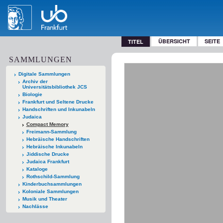
ÜBERSICHT
SEITE
TITEL
SAMMLUNGEN
Digitale Sammlungen
Archiv der
Universitätsbibliothek JCS
Biologie
Frankfurt und Seltene Drucke
Handschriften und Inkunabeln
Judaica
Compact Memory
Freimann-Sammlung
Hebräische Handschriften
Hebräische Inkunabeln
Jiddische Drucke
Judaica Frankfurt
Kataloge
Rothschild-Sammlung
Kinderbuchsammlungen
Koloniale Sammlungen
Musik und Theater
Nachlässe