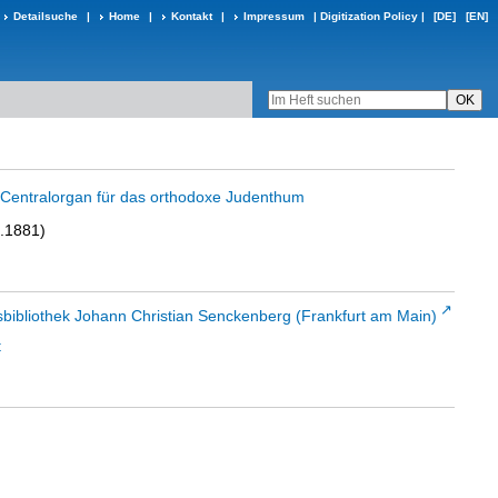
Detailsuche
|
Home
|
Kontakt
|
Impressum
|
Digitization Policy
|
[DE]
[EN]
in Centralorgan für das orthodoxe Judenthum
4.1881)
sbibliothek Johann Christian Senckenberg (Frankfurt am Main)
t