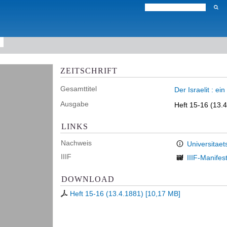
ZEITSCHRIFT
Gesamttitel
Der Israelit : e
Ausgabe
Heft 15-16 (13.
LINKS
Nachweis
Universitaet
IIIF
IIIF-Manifes
DOWNLOAD
Heft 15-16 (13.4.1881)
[
10,17 MB
]