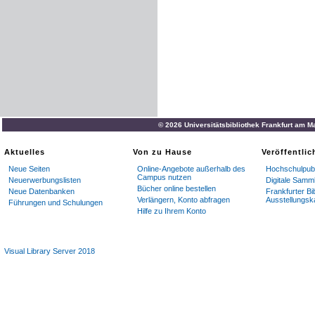
© 2026 Universitätsbibliothek Frankfurt am M
Aktuelles
Von zu Hause
Veröffentli
Neue Seiten
Online-Angebote außerhalb des
Hochschulpubl
Campus nutzen
Neuerwerbungslisten
Digitale Samm
Bücher online bestellen
Neue Datenbanken
Frankfurter Bi
Verlängern, Konto abfragen
Ausstellungsk
Führungen und Schulungen
Hilfe zu Ihrem Konto
Visual Library Server 2018