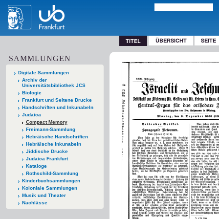
ÜBERSICHT
SEITE
TITEL
SAMMLUNGEN
Digitale Sammlungen
Archiv der
Universitätsbibliothek JCS
Biologie
Frankfurt und Seltene Drucke
Handschriften und Inkunabeln
Judaica
Compact Memory
Freimann-Sammlung
Hebräische Handschriften
Hebräische Inkunabeln
Jiddische Drucke
Judaica Frankfurt
Kataloge
Rothschild-Sammlung
Kinderbuchsammlungen
Koloniale Sammlungen
Musik und Theater
Nachlässe