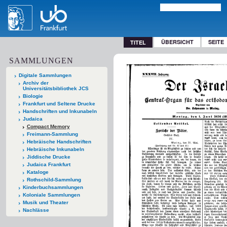
ÜBERSICHT
SEITE
TITEL
SAMMLUNGEN
Digitale Sammlungen
Archiv der
Universitätsbibliothek JCS
Biologie
Frankfurt und Seltene Drucke
Handschriften und Inkunabeln
Judaica
Compact Memory
Freimann-Sammlung
Hebräische Handschriften
Hebräische Inkunabeln
Jiddische Drucke
Judaica Frankfurt
Kataloge
Rothschild-Sammlung
Kinderbuchsammlungen
Koloniale Sammlungen
Musik und Theater
Nachlässe