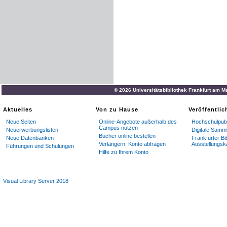
© 2026 Universitätsbibliothek Frankfurt am M
Aktuelles
Von zu Hause
Veröffentli
Neue Seiten
Online-Angebote außerhalb des
Hochschulpubl
Campus nutzen
Neuerwerbungslisten
Digitale Samm
Bücher online bestellen
Neue Datenbanken
Frankfurter Bi
Verlängern, Konto abfragen
Ausstellungsk
Führungen und Schulungen
Hilfe zu Ihrem Konto
Visual Library Server 2018