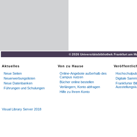
© 2026 Universitätsbibliothek Frankfurt am M
Aktuelles
Von zu Hause
Veröffentli
Neue Seiten
Online-Angebote außerhalb des
Hochschulpubl
Campus nutzen
Neuerwerbungslisten
Digitale Samm
Bücher online bestellen
Neue Datenbanken
Frankfurter Bi
Verlängern, Konto abfragen
Ausstellungsk
Führungen und Schulungen
Hilfe zu Ihrem Konto
Visual Library Server 2018