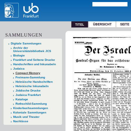
ÜBERSICHT
SEITE
TITEL
SAMMLUNGEN
Digitale Sammlungen
Archiv der
Universitätsbibliothek JCS
Biologie
Frankfurt und Seltene Drucke
Handschriften und Inkunabeln
Judaica
Compact Memory
Freimann-Sammlung
Hebräische Handschriften
Hebräische Inkunabeln
Jiddische Drucke
Judaica Frankfurt
Kataloge
Rothschild-Sammlung
Kinderbuchsammlungen
Koloniale Sammlungen
Musik und Theater
Nachlässe