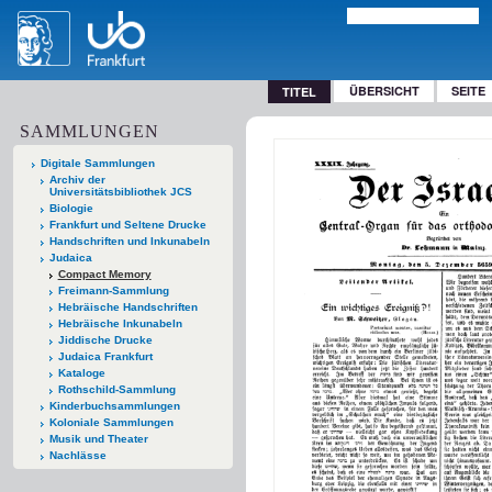
ÜBERSICHT
SEITE
TITEL
SAMMLUNGEN
Digitale Sammlungen
Archiv der
Universitätsbibliothek JCS
Biologie
Frankfurt und Seltene Drucke
Handschriften und Inkunabeln
Judaica
Compact Memory
Freimann-Sammlung
Hebräische Handschriften
Hebräische Inkunabeln
Jiddische Drucke
Judaica Frankfurt
Kataloge
Rothschild-Sammlung
Kinderbuchsammlungen
Koloniale Sammlungen
Musik und Theater
Nachlässe