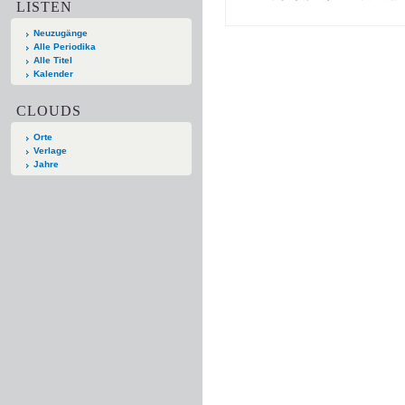
LISTEN
Neuzugänge
Alle Periodika
Alle Titel
Kalender
CLOUDS
Orte
Verlage
Jahre