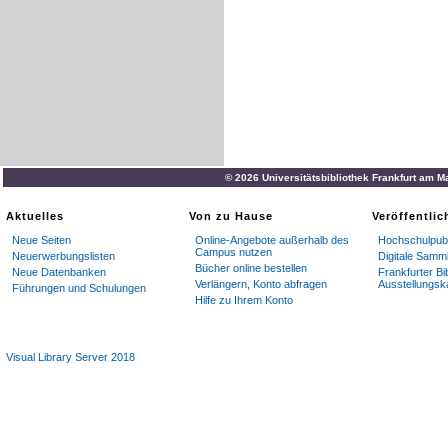
© 2026 Universitätsbibliothek Frankfurt am M
Aktuelles
Von zu Hause
Veröffentli
Neue Seiten
Online-Angebote außerhalb des
Hochschulpubl
Campus nutzen
Neuerwerbungslisten
Digitale Samm
Bücher online bestellen
Neue Datenbanken
Frankfurter Bi
Verlängern, Konto abfragen
Ausstellungsk
Führungen und Schulungen
Hilfe zu Ihrem Konto
Visual Library Server 2018