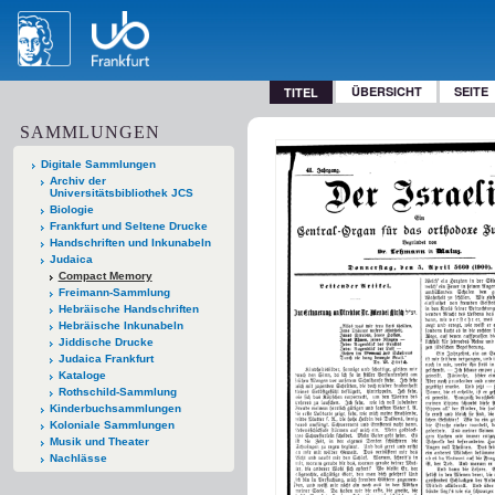
ÜBERSICHT
SEITE
TITEL
SAMMLUNGEN
Digitale Sammlungen
Archiv der
Universitätsbibliothek JCS
Biologie
Frankfurt und Seltene Drucke
Handschriften und Inkunabeln
Judaica
Compact Memory
Freimann-Sammlung
Hebräische Handschriften
Hebräische Inkunabeln
Jiddische Drucke
Judaica Frankfurt
Kataloge
Rothschild-Sammlung
Kinderbuchsammlungen
Koloniale Sammlungen
Musik und Theater
Nachlässe