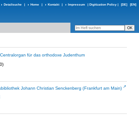
Detailsuche
|
Home
|
Kontakt
|
Impressum
|
Digitization Policy
|
[DE]
[EN]
in Centralorgan für das orthodoxe Judenthum
0)
sbibliothek Johann Christian Senckenberg (Frankfurt am Main)
t