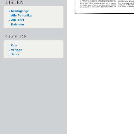
LISTEN
Neuzugänge
Alle Periodika
Alle Titel
Kalender
CLOUDS
Orte
Verlage
Jahre