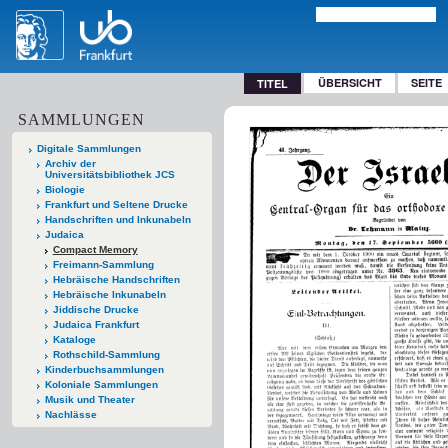
ÜBERSICHT
SEITE
TITEL
SAMMLUNGEN
Digitale Sammlungen
Archiv der
Universitätsbibliothek JCS
Biologie
Frankfurt und Seltene Drucke
Handschriften und Inkunabeln
Judaica
Compact Memory
Freimann-Sammlung
Hebräische Handschriften
Hebräische Inkunabeln
Jiddische Drucke
Judaica Frankfurt
Kataloge
Rothschild-Sammlung
Kinderbuchsammlungen
Koloniale Sammlungen
Musik und Theater
Nachlässe