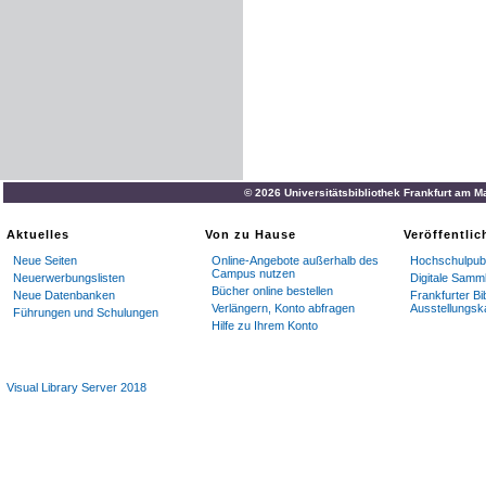
© 2026 Universitätsbibliothek Frankfurt am M
Aktuelles
Von zu Hause
Veröffentli
Neue Seiten
Online-Angebote außerhalb des
Hochschulpubl
Campus nutzen
Neuerwerbungslisten
Digitale Samm
Bücher online bestellen
Neue Datenbanken
Frankfurter Bi
Verlängern, Konto abfragen
Ausstellungsk
Führungen und Schulungen
Hilfe zu Ihrem Konto
Visual Library Server 2018