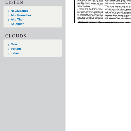
LISTEN
Neuzugänge
Alle Periodika
Alle Titel
Kalender
CLOUDS
Orte
Verlage
Jahre