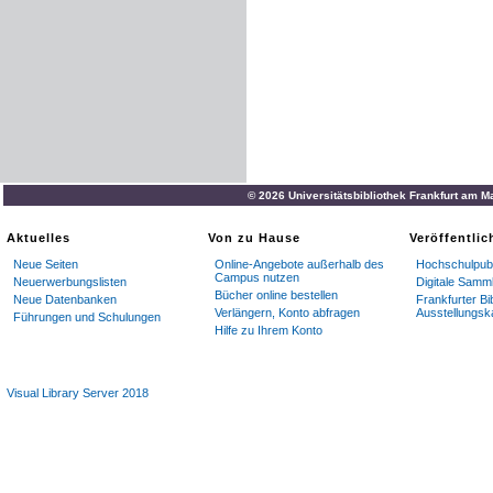
© 2026 Universitätsbibliothek Frankfurt am M
Aktuelles
Von zu Hause
Veröffentli
Neue Seiten
Online-Angebote außerhalb des
Hochschulpubl
Campus nutzen
Neuerwerbungslisten
Digitale Samm
Bücher online bestellen
Neue Datenbanken
Frankfurter Bi
Verlängern, Konto abfragen
Ausstellungsk
Führungen und Schulungen
Hilfe zu Ihrem Konto
Visual Library Server 2018